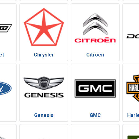
et
Chrysler
Citroen
Genesis
GMC
Harl