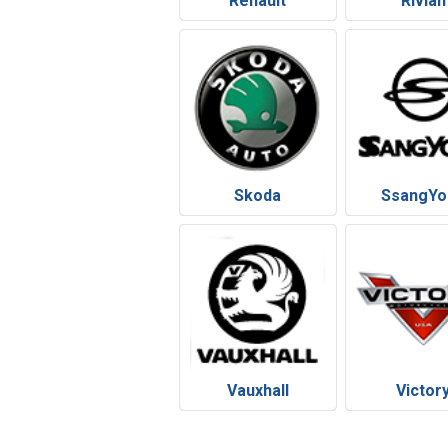
Renault
Rivian
Skoda
SsangYo
Vauxhall
Victor