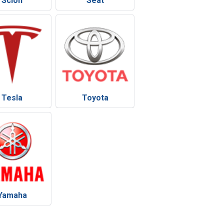
Scion
Seat
Tesla
Toyota
Yamaha