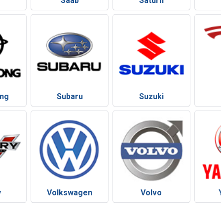
Saab
Saturn
ng
Subaru
Suzuki
y
Volkswagen
Volvo