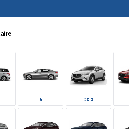
aire
6
CX-3