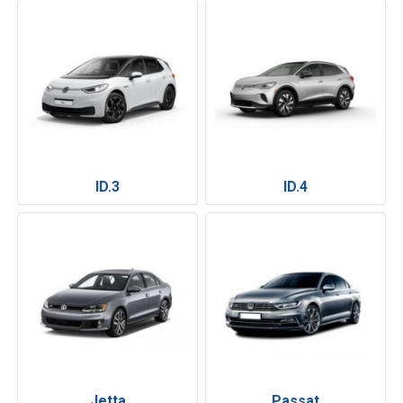
ID.3
ID.4
Jetta
Passat