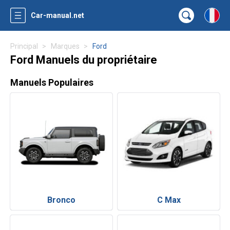
Car-manual.net
Principal
Marques
Ford
Ford Manuels du propriétaire
Manuels Populaires
Bronco
C Max