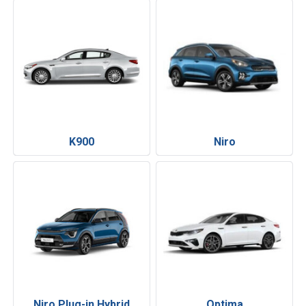
K900
Niro
Niro Plug-in Hybrid
Optima