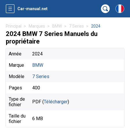
Car-manual.net
Principal
Marques
BMW
7 Series
2024
2024 BMW 7 Series Manuels du
propriétaire
Année
2024
Marque
BMW
Modèle
7 Series
Pages
400
Type de
PDF (
Télécharger
)
fichier
Taille du
6 MB
fichier