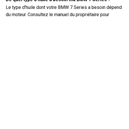
Le type d'huile dont votre BMW 7 Series a besoin dépend
du moteur. Consultez le manuel du propriétaire pour
connaître la viscosité et les spécifications d'huile
recommandées.
Qu'est-ce qu'un numéro de VIN exactement ?
Un numéro de VIN, également connu sous le nom de
numéro d'identification du véhicule, sert d'identifiant
unique pour chaque véhicule. Il est préférable de consulter
le manuel de la BMW 7 Series (2024) pour connaître
l'emplacement exact du numéro de VIN.
Où puis-je trouver des informations sur la couverture
de garantie de ma BMW 7 Series ?
Les détails sur la couverture de garantie de votre BMW 7
Series (2024) se trouvent dans le livret de garantie fourni
avec le véhicule. Il comprend généralement des