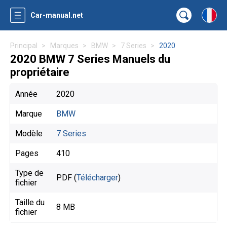
Car-manual.net
Principal
Marques
BMW
7 Series
2020
2020 BMW 7 Series Manuels du
propriétaire
Année
2020
Marque
BMW
Modèle
7 Series
Pages
410
Type de
PDF (
Télécharger
)
fichier
Taille du
8 MB
fichier