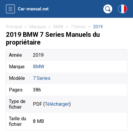
Car-manual.net
Principal
Marques
BMW
7 Series
2019
2019 BMW 7 Series Manuels du
propriétaire
Année
2019
Marque
BMW
Modèle
7 Series
Pages
386
Type de
PDF (
Télécharger
)
fichier
Taille du
8 MB
fichier