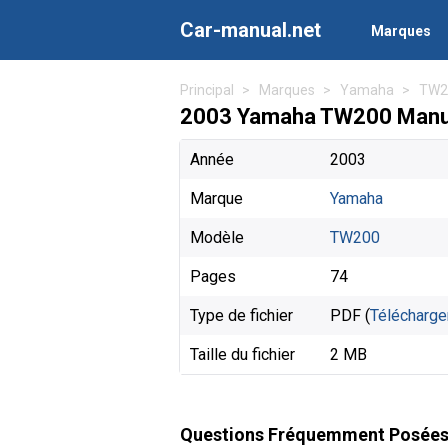
Car-manual.net
Marques
Principal
Marques
Yamaha
TW2
2003 Yamaha TW200 Manuel
Année
2003
Marque
Yamaha
Modèle
TW200
Pages
74
Type de fichier
PDF (
Télécharge
Taille du fichier
2 MB
Questions Fréquemment Posée