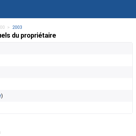
00
2003
s du propriétaire
r
)
s