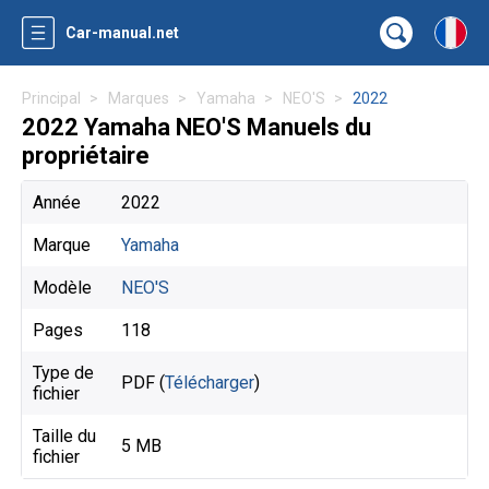
Car-manual.net
Principal
Marques
Yamaha
NEO'S
2022
2022 Yamaha NEO'S Manuels du
propriétaire
Année
2022
Marque
Yamaha
Modèle
NEO'S
Pages
118
Type de
PDF (
Télécharger
)
fichier
Taille du
5 MB
fichier