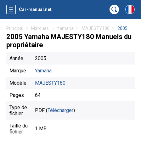
Car-manual.net
Principal
Marques
Yamaha
MAJESTY180
2005
2005 Yamaha MAJESTY180 Manuels du
propriétaire
Année
2005
Marque
Yamaha
Modèle
MAJESTY180
Pages
64
Type de
PDF (
Télécharger
)
fichier
Taille du
1 MB
fichier