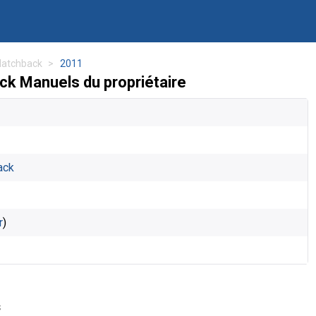
 Hatchback
2011
ck Manuels du propriétaire
ack
r
)
s