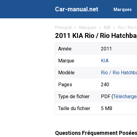
Car-manual.net
Marques
Principal
Marques
KIA
Rio / Rio
2011 KIA Rio / Rio Hatchba
Année
2011
Marque
KIA
Modèle
Rio / Rio Hatchb
Pages
240
Type de fichier
PDF (
Télécharge
Taille du fichier
5 MB
Questions Fréquemment Posée