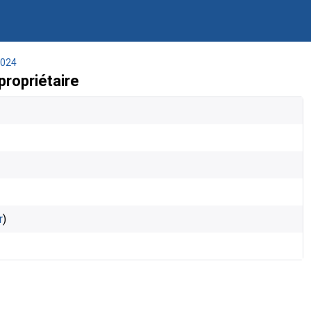
024
ropriétaire
r
)