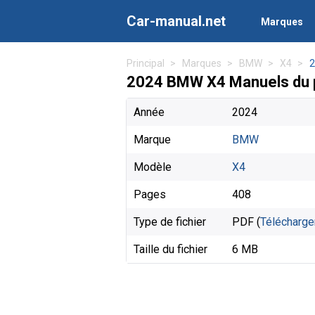
Car-manual.net
Marques
Principal
Marques
BMW
X4
2
2024 BMW X4 Manuels du p
Année
2024
Marque
BMW
Modèle
X4
Pages
408
Type de fichier
PDF (
Télécharge
Taille du fichier
6 MB