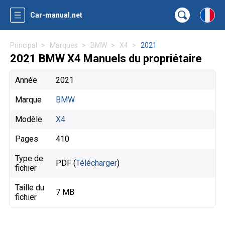
Car-manual.net
Principal
Marques
BMW
X4
2021
2021 BMW X4 Manuels du propriétaire
Année
2021
Marque
BMW
Modèle
X4
Pages
410
Type de
PDF (
Télécharger
)
fichier
Taille du
7 MB
fichier