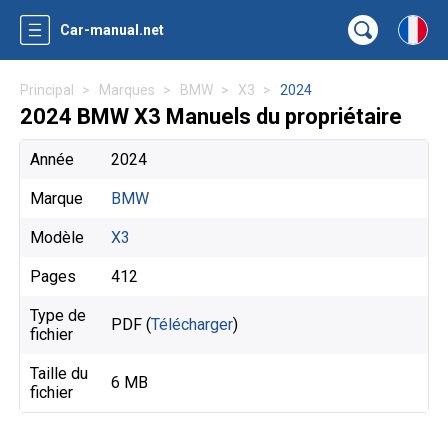
Car-manual.net
Principal
Marques
BMW
X3
2024
2024 BMW X3 Manuels du propriétaire
Année
2024
Marque
BMW
Modèle
X3
Pages
412
Type de
PDF (
Télécharger
)
fichier
Taille du
6 MB
fichier