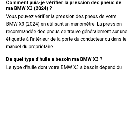
Comment puis-je vérifier la pression des pneus de
ma BMW X3 (2024) ?
Vous pouvez vérifier la pression des pneus de votre
BMW X3 (2024) en utilisant un manomètre. La pression
recommandée des pneus se trouve généralement sur une
étiquette à l'intérieur de la porte du conducteur ou dans le
manuel du propriétaire.
De quel type d'huile a besoin ma BMW X3 ?
Le type d'huile dont votre BMW X3 a besoin dépend du
moteur. Consultez le manuel du propriétaire pour connaître
la viscosité et les spécifications d'huile recommandées.
Qu'est-ce qu'un numéro de VIN exactement ?
Un numéro de VIN, également connu sous le nom de
numéro d'identification du véhicule, sert d'identifiant
unique pour chaque véhicule. Il est préférable de consulter
le manuel de la BMW X3 (2024) pour connaître
l'emplacement exact du numéro de VIN.