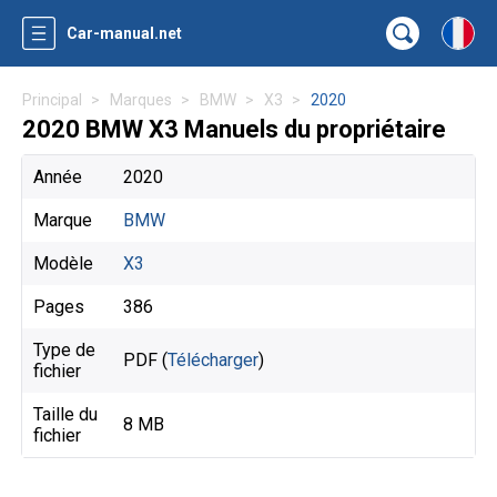
Car-manual.net
Principal
Marques
BMW
X3
2020
2020 BMW X3 Manuels du propriétaire
Année
2020
Marque
BMW
Modèle
X3
Pages
386
Type de
PDF (
Télécharger
)
fichier
Taille du
8 MB
fichier