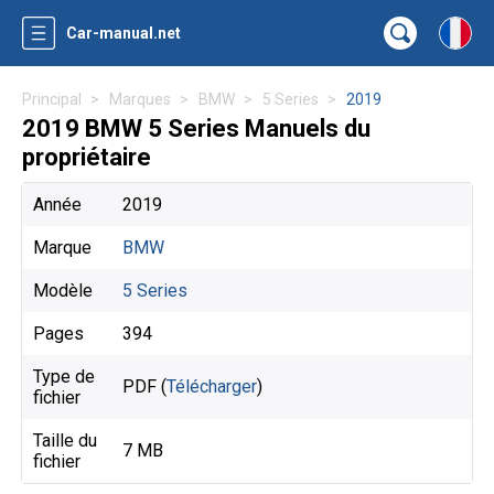
Car-manual.net
Principal
Marques
BMW
5 Series
2019
2019 BMW 5 Series Manuels du
propriétaire
Année
2019
Marque
BMW
Modèle
5 Series
Pages
394
Type de
PDF (
Télécharger
)
fichier
Taille du
7 MB
fichier