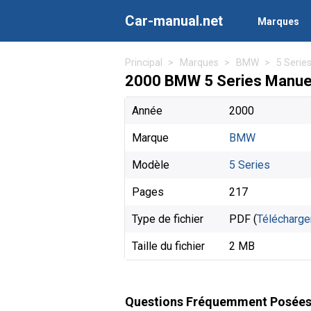
Car-manual.net
Marques
Principal
Marques
BMW
5 Serie
2000 BMW 5 Series Manuels
Année
2000
Marque
BMW
Modèle
5 Series
Pages
217
Type de fichier
PDF (
Télécharge
Taille du fichier
2 MB
Questions Fréquemment Posée