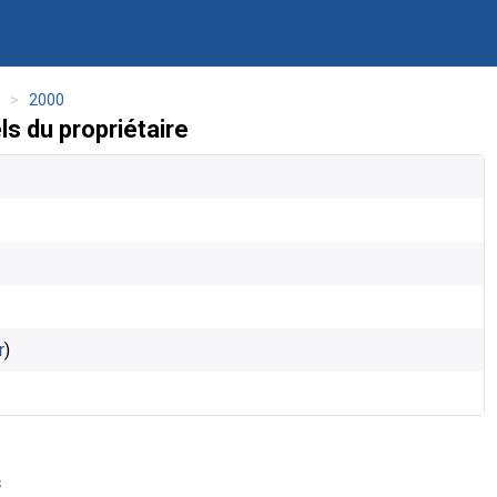
s
2000
 du propriétaire
r
)
s