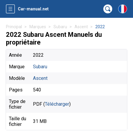
Car-manual.net
Principal
Marques
Subaru
Ascent
2022
2022 Subaru Ascent Manuels du
propriétaire
Année
2022
Marque
Subaru
Modèle
Ascent
Pages
540
Type de
PDF (
Télécharger
)
fichier
Taille du
31 MB
fichier