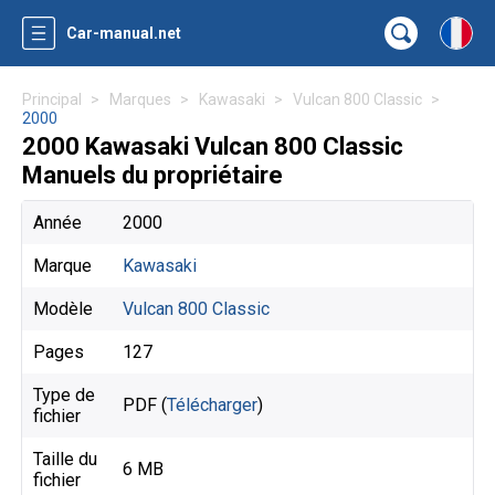
Car-manual.net
Principal
Marques
Kawasaki
Vulcan 800 Classic
2000
2000 Kawasaki Vulcan 800 Classic
Manuels du propriétaire
Année
2000
Marque
Kawasaki
Modèle
Vulcan 800 Classic
Pages
127
Type de
PDF (
Télécharger
)
fichier
Taille du
6 MB
fichier