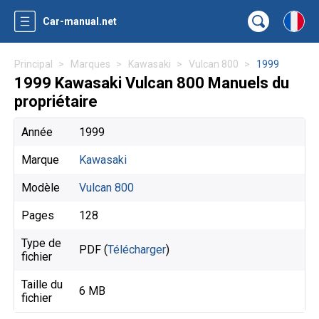
Car-manual.net
Principal
Marques
Kawasaki
Vulcan 800
1999
1999 Kawasaki Vulcan 800 Manuels du
propriétaire
Année
1999
Marque
Kawasaki
Modèle
Vulcan 800
Pages
128
Type de
PDF (
Télécharger
)
fichier
Taille du
6 MB
fichier