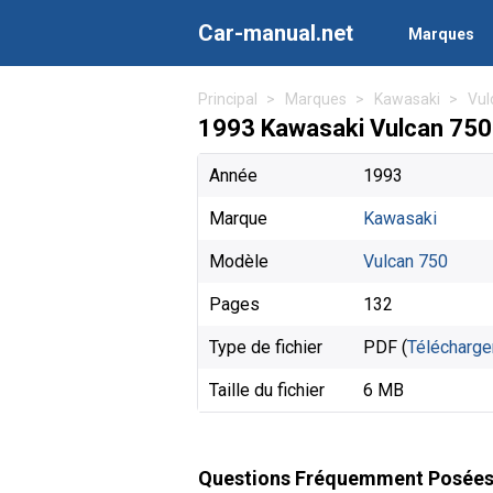
Car-manual.net
Marques
Principal
Marques
Kawasaki
Vul
1993 Kawasaki Vulcan 750 
Année
1993
Marque
Kawasaki
Modèle
Vulcan 750
Pages
132
Type de fichier
PDF (
Télécharge
Taille du fichier
6 MB
Questions Fréquemment Posée