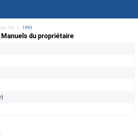
can 750
1993
Manuels du propriétaire
r
)
s