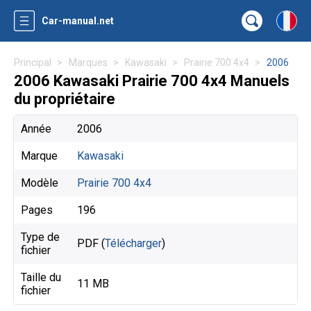
Car-manual.net
Principal
Marques
Kawasaki
Prairie 700 4x4
2006
2006 Kawasaki Prairie 700 4x4 Manuels
du propriétaire
Année
2006
Marque
Kawasaki
Modèle
Prairie 700 4x4
Pages
196
Type de
PDF (
Télécharger
)
fichier
Taille du
11 MB
fichier