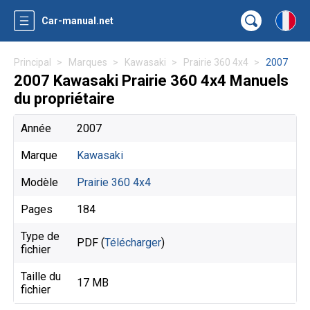
Car-manual.net
Principal
Marques
Kawasaki
Prairie 360 4x4
2007
2007 Kawasaki Prairie 360 4x4 Manuels
du propriétaire
Année
2007
Marque
Kawasaki
Modèle
Prairie 360 4x4
Pages
184
Type de
PDF (
Télécharger
)
fichier
Taille du
17 MB
fichier