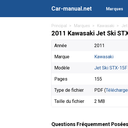
Car-manual.net
Marques
Principal
Marques
Kawasaki
Jet
2011 Kawasaki Jet Ski STX
Année
2011
Marque
Kawasaki
Modèle
Jet Ski STX-15F
Pages
155
Type de fichier
PDF (
Télécharge
Taille du fichier
2 MB
Questions Fréquemment Posée