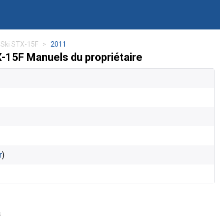
 Ski STX-15F
2011
-15F Manuels du propriétaire
r
)
s