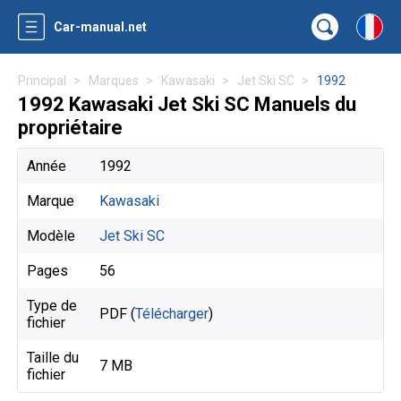
Car-manual.net
Principal
Marques
Kawasaki
Jet Ski SC
1992
1992 Kawasaki Jet Ski SC Manuels du
propriétaire
Année
1992
Marque
Kawasaki
Modèle
Jet Ski SC
Pages
56
Type de
PDF (
Télécharger
)
fichier
Taille du
7 MB
fichier