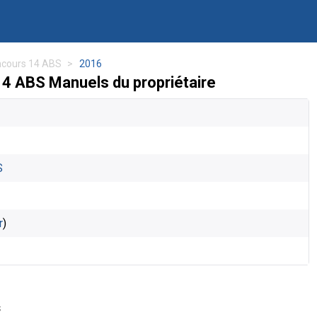
cours 14 ABS
2016
4 ABS Manuels du propriétaire
S
r
)
s