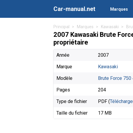
Car-manual.net
Marques
Principal
Marques
Kawasaki
Bru
2007 Kawasaki Brute Forc
propriétaire
Année
2007
Marque
Kawasaki
Modèle
Brute Force 750
Pages
204
Type de fichier
PDF (
Télécharge
Taille du fichier
17 MB