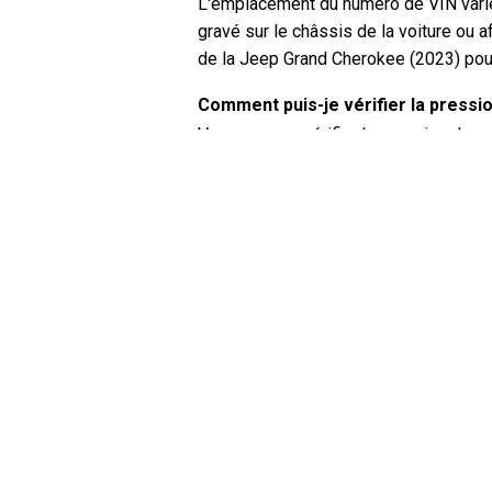
L'emplacement du numéro de VIN varie 
gravé sur le châssis de la voiture ou a
de la Jeep Grand Cherokee (2023) pou
Comment puis-je vérifier la press
Vous pouvez vérifier la pression des 
manomètre. La pression recommandée 
l'intérieur de la porte du conducteur o
De quel type d'huile a besoin ma 
Le type d'huile dont votre Jeep Gran
propriétaire pour connaître la viscosi
Qu'est-ce qu'un numéro de VIN ex
Un numéro de VIN, également connu sou
d'identifiant unique pour chaque véhicu
Cherokee (2023) pour connaître l'emp
Où puis-je trouver des information