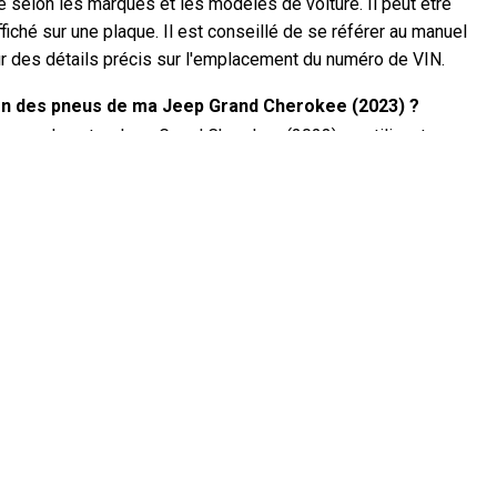
selon les marques et les modèles de voiture. Il peut être
ffiché sur une plaque. Il est conseillé de se référer au manuel
r des détails précis sur l'emplacement du numéro de VIN.
ion des pneus de ma Jeep Grand Cherokee (2023) ?
pneus de votre Jeep Grand Cherokee (2023) en utilisant un
des pneus se trouve généralement sur une étiquette à
u dans le manuel du propriétaire.
Jeep Grand Cherokee ?
d Cherokee a besoin dépend du moteur. Consultez le manuel du
té et les spécifications d'huile recommandées.
actement ?
s le nom de numéro d'identification du véhicule, sert
le. Il est préférable de consulter le manuel de la Jeep Grand
lacement exact du numéro de VIN.
s sur la couverture de garantie de ma Jeep Grand