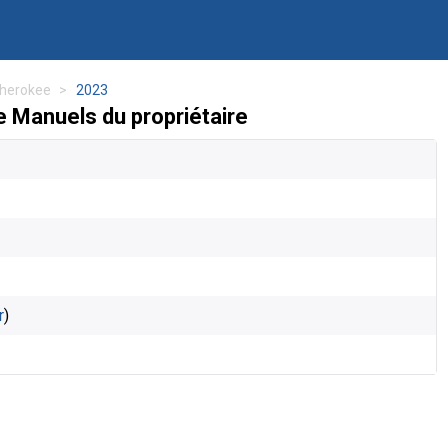
herokee
2023
 Manuels du propriétaire
r
)