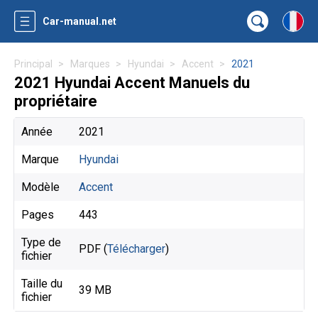
Car-manual.net
Principal
Marques
Hyundai
Accent
2021
2021 Hyundai Accent Manuels du
propriétaire
Année
2021
Marque
Hyundai
Modèle
Accent
Pages
443
Type de
PDF (
Télécharger
)
fichier
Taille du
39 MB
fichier