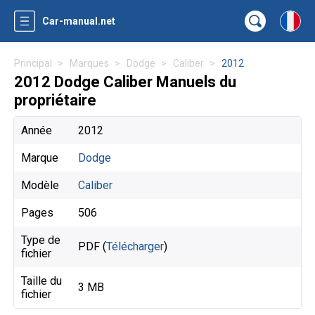
Car-manual.net
Principal
Marques
Dodge
Caliber
2012
2012 Dodge Caliber Manuels du
propriétaire
Année
2012
Marque
Dodge
Modèle
Caliber
Pages
506
Type de
PDF (
Télécharger
)
fichier
Taille du
3 MB
fichier