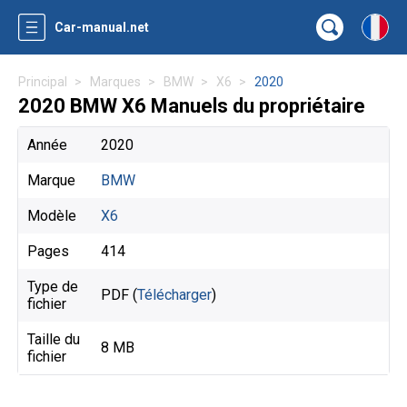
Car-manual.net
Principal
Marques
BMW
X6
2020
2020 BMW X6 Manuels du propriétaire
Année
2020
Marque
BMW
Modèle
X6
Pages
414
Type de
PDF (
Télécharger
)
fichier
Taille du
8 MB
fichier