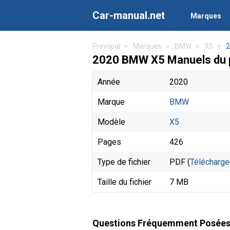
Car-manual.net
Marques
Principal
Marques
BMW
X5
2
2020 BMW X5 Manuels du p
Année
2020
Marque
BMW
Modèle
X5
Pages
426
Type de fichier
PDF (
Télécharge
Taille du fichier
7 MB
Questions Fréquemment Posée