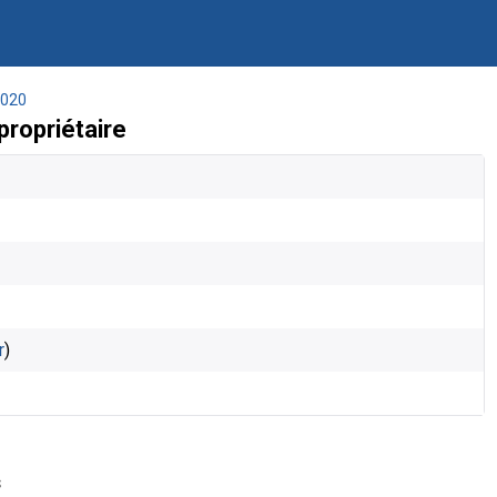
020
ropriétaire
r
)
s