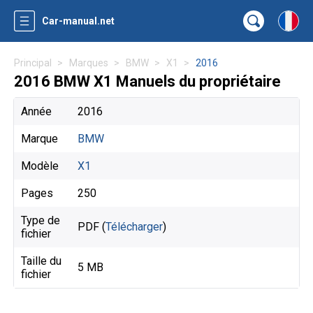
Car-manual.net
Principal
Marques
BMW
X1
2016
2016 BMW X1 Manuels du propriétaire
Année
2016
Marque
BMW
Modèle
X1
Pages
250
Type de
PDF (
Télécharger
)
fichier
Taille du
5 MB
fichier