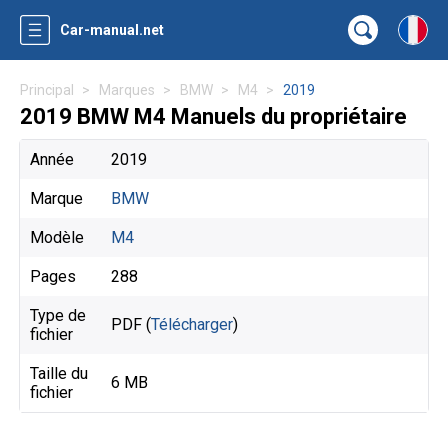
Car-manual.net
Principal
Marques
BMW
M4
2019
2019 BMW M4 Manuels du propriétaire
Année
2019
Marque
BMW
Modèle
M4
Pages
288
Type de
PDF (
Télécharger
)
fichier
Taille du
6 MB
fichier