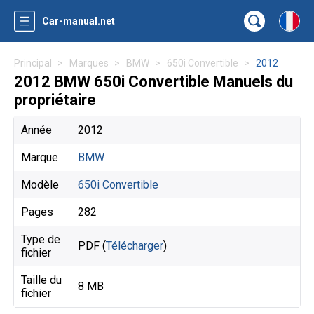
Car-manual.net
Principal
Marques
BMW
650i Convertible
2012
2012 BMW 650i Convertible Manuels du
propriétaire
Année
2012
Marque
BMW
Modèle
650i Convertible
Pages
282
Type de
PDF (
Télécharger
)
fichier
Taille du
8 MB
fichier