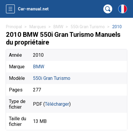
Car-manual.net
Principal
Marques
BMW
550i Gran Turismo
2010
2010 BMW 550i Gran Turismo Manuels
du propriétaire
Année
2010
Marque
BMW
Modèle
550i Gran Turismo
Pages
277
Type de
PDF (
Télécharger
)
fichier
Taille du
13 MB
fichier