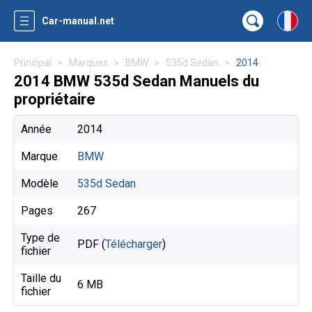
Car-manual.net
Principal
Marques
BMW
535d Sedan
2014
2014 BMW 535d Sedan Manuels du
propriétaire
Année
2014
Marque
BMW
Modèle
535d Sedan
Pages
267
Type de
PDF (
Télécharger
)
fichier
Taille du
6 MB
fichier