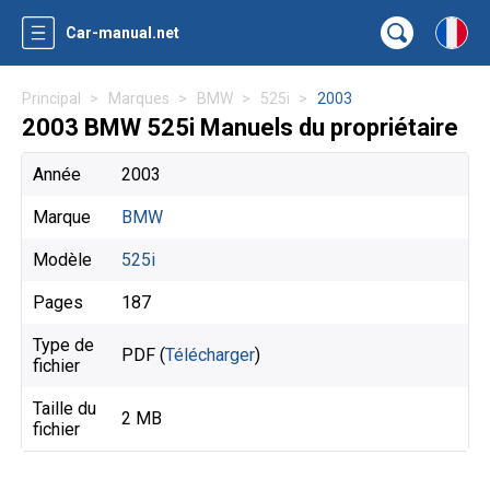
Car-manual.net
Principal
Marques
BMW
525i
2003
2003 BMW 525i Manuels du propriétaire
Année
2003
Marque
BMW
Modèle
525i
Pages
187
Type de
PDF (
Télécharger
)
fichier
Taille du
2 MB
fichier