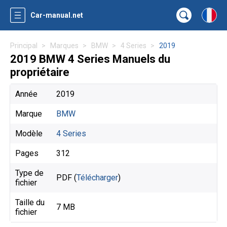
Car-manual.net
Principal
Marques
BMW
4 Series
2019
2019 BMW 4 Series Manuels du
propriétaire
Année
2019
Marque
BMW
Modèle
4 Series
Pages
312
Type de
PDF (
Télécharger
)
fichier
Taille du
7 MB
fichier