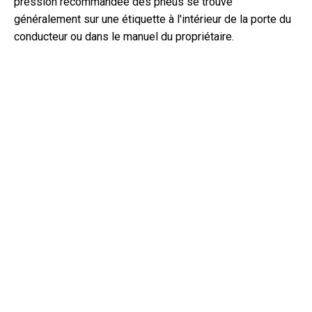
pression recommandée des pneus se trouve
généralement sur une étiquette à l'intérieur de la porte du
conducteur ou dans le manuel du propriétaire.
De quel type d'huile a besoin ma BMW 4 Series ?
Le type d'huile dont votre BMW 4 Series a besoin dépend
du moteur. Consultez le manuel du propriétaire pour
connaître la viscosité et les spécifications d'huile
recommandées.
Qu'est-ce qu'un numéro de VIN exactement ?
Un numéro de VIN, également connu sous le nom de
numéro d'identification du véhicule, sert d'identifiant
unique pour chaque véhicule. Il est préférable de consulter
le manuel de la BMW 4 Series (2019) pour connaître
l'emplacement exact du numéro de VIN.
Où puis-je trouver des informations sur la couverture
de garantie de ma BMW 4 Series ?