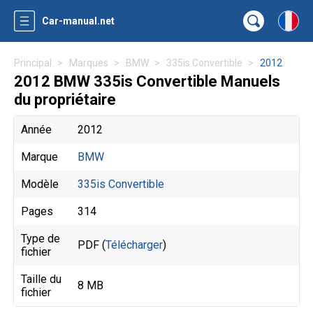
Car-manual.net
Principal
Marques
BMW
335is Convertible
2012
2012 BMW 335is Convertible Manuels
du propriétaire
Année
2012
Marque
BMW
Modèle
335is Convertible
Pages
314
Type de
PDF (
Télécharger
)
fichier
Taille du
8 MB
fichier