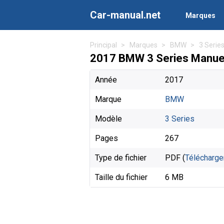
Car-manual.net
Marques
Principal
Marques
BMW
3 Serie
2017 BMW 3 Series Manuels
Année
2017
Marque
BMW
Modèle
3 Series
Pages
267
Type de fichier
PDF (
Télécharge
Taille du fichier
6 MB