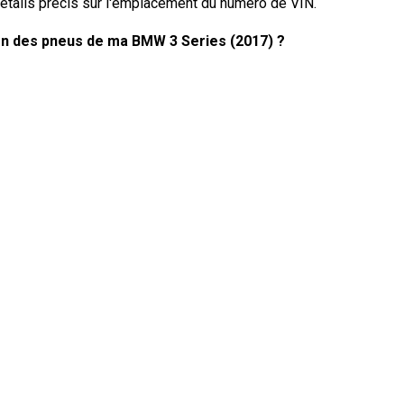
étails précis sur l'emplacement du numéro de VIN.
ion des pneus de ma BMW 3 Series (2017) ?
pneus de votre BMW 3 Series (2017) en utilisant un
des pneus se trouve généralement sur une étiquette à
u dans le manuel du propriétaire.
MW 3 Series ?
ies a besoin dépend du moteur. Consultez le manuel du
té et les spécifications d'huile recommandées.
actement ?
s le nom de numéro d'identification du véhicule, sert
ule. Il est préférable de consulter le manuel de la BMW 3
cement exact du numéro de VIN.
s sur la couverture de garantie de ma BMW 3 Series ?
tie de votre BMW 3 Series (2017) se trouvent dans le livret de