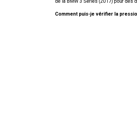
de la BMW 3 Series (2017) pour des d
Comment puis-je vérifier la press
Vous pouvez vérifier la pression des 
manomètre. La pression recommandée 
l'intérieur de la porte du conducteur o
De quel type d'huile a besoin ma B
Le type d'huile dont votre BMW 3 Ser
propriétaire pour connaître la viscosi
Qu'est-ce qu'un numéro de VIN ex
Un numéro de VIN, également connu sou
d'identifiant unique pour chaque véhic
Series (2017) pour connaître l'empla
Où puis-je trouver des information
Les détails sur la couverture de garan