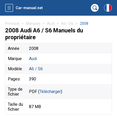
Car-manual.net
Principal
Marques
Audi
A6 / S6
2008
2008 Audi A6 / S6 Manuels du
propriétaire
Année
2008
Marque
Audi
Modèle
A6 / S6
Pages
390
Type de
PDF (
Télécharger
)
fichier
Taille du
87 MB
fichier