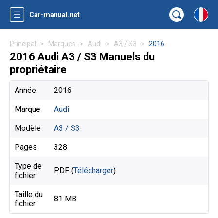
Car-manual.net
Principal
Marques
Audi
A3 / S3
2016
2016 Audi A3 / S3 Manuels du
propriétaire
Année
2016
Marque
Audi
Modèle
A3 / S3
Pages
328
Type de
PDF (
Télécharger
)
fichier
Taille du
81 MB
fichier